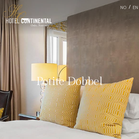
/
NO
EN
Petite Dobbel