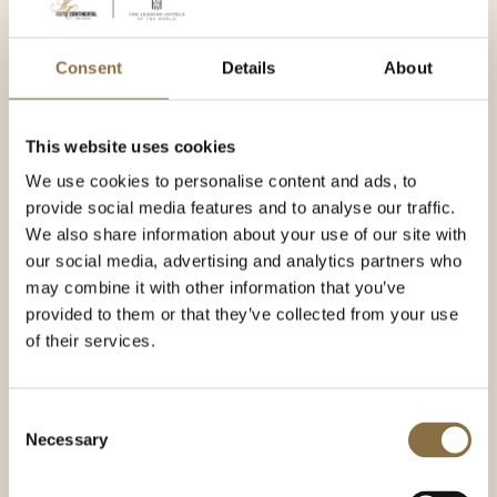
Nespresso kaffemaskin
Consent
Details
About
Minibar med et godt utvalg av drikke og snacks
Safe for sikker oppbevaring av verdisaker
This website uses cookies
Garderobeskap
We use cookies to personalise content and ads, to
Strykejern og strykebrett
provide social media features and to analyse our traffic.
Dusj
We also share information about your use of our site with
our social media, advertising and analytics partners who
Badekåpe, tøfler og hårføner
may combine it with other information that you’ve
SPREKENHUS
velværeprodukter
provided to them or that they’ve collected from your use
of their services.
Fri tilgang til hotellets treningsrom
Gratis internett
Consent
Chromecast
Necessary
Selection
Rommene er røykfrie