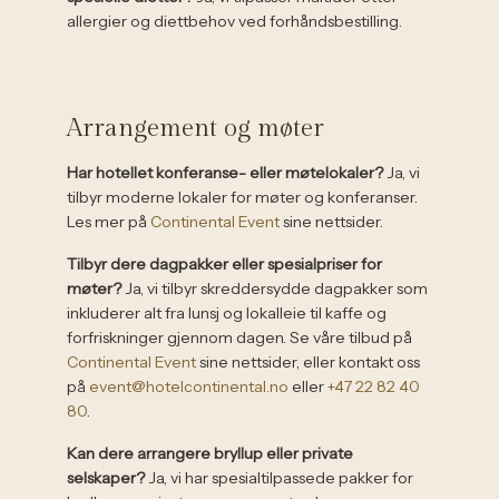
allergier og diettbehov ved forhåndsbestilling.
Arrangement og møter
Har hotellet konferanse- eller møtelokaler?
Ja, vi
tilbyr moderne lokaler for møter og konferanser.
Les mer på
Continental Event
sine nettsider.
Tilbyr dere dagpakker eller spesialpriser for
møter?
​ Ja, vi tilbyr skreddersydde dagpakker som
inkluderer alt fra lunsj og lokalleie til kaffe og
forfriskninger gjennom dagen. Se våre tilbud på
Continental Event
sine nettsider, eller kontakt oss
på
event@hotelcontinental.no
eller
+47 22 82 40
80
.
Kan dere arrangere bryllup eller private
selskaper?
Ja, vi har spesialtilpassede pakker for