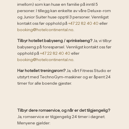
imellom) som kan huse en familie på inntil 5
personer. I tillegg kan enkelte av våre Deluxe-rom
og Junior Suiter huse opptil 3 personer. Vennligst
kontakt oss før opphold på
+47 22 82 40 40
eller
booking@hotelcontinental.no
.
Tilbyr hotellet babyseng / sprinkelseng?
Ja, vi tilbyr
babyseng på forespørsel. Vennligst kontakt oss før
opphold på
+47 22 82 40 40
eller
booking@hotelcontinental.no
.
Har hotellet treningsrom?
Ja, vårt Fitness Studio er
utstyrt med TechnoGym-maskiner og er åpent 24
timer for alle boende gjester.
Tilbyr dere romservice, og når er det tilgjengelig?
Ja, romservice er tilgjengelig 24 timer i døgnet.
Menyene gjelder: