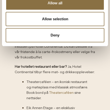
grupper eller bedrifter. Kontaktinformasjon til vårt
Allow all
salg og markedsteam finner du
her
.
Allow selection
Mat og drikke
Deny
Er frokost inkludert i oppholdet?
Ja, frokost er
inkludert på Hotel Continental. Du kan bestille fra
vår fristende à la carte-frokostmeny eller velge fra
vår frokostbuffet.
Har hotellet restaurant eller bar?
Ja, Hotel
Continental tilbyr flere mat- og drikkeopplevelser:
Theatercaféen – en ikonisk restaurant
og møteplass med klassisk atmosfære.
Book bord på
Theatercaféen
sine
nettsider.
Eik Annen Etage – en eksklusiv