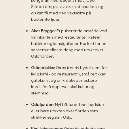
kongefamilies residens midt i Oslo.
Slottet omgis av vakre slottsparken, og
du kan få med deg vaktskifte på
bestemte tider.
Aker Brygge:
Et pulserende område ved
vannkanten med restauranter, kafeer,
butikker og kunstgallerier. Perfekt for en
spasertur eller middag med utsikt over
Oslofjorden.
Grünerløkka:
Oslos trendy bydel kjent for
livlig kafé- og restaurantliv, små butikker,
gatekunst og en kreativ atmosfære.
Ideell for å oppleve lokal kultur og
stemning.
Oslofjorden:
Nyt båtturer, bad, badstue
eller bare utsikten over fjorden som
strekker seg inn i Oslo.
Karl Johans gate:
Oslos hovedgate som