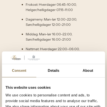
Frokost: Hverdager 06:45–10:00,
Helger/helligdager 07:15–11:00
Dagsmeny: Man-lør 12:00–22:00,
Søn/helligdager 12:00–21:00
Middag: Man-lør 16:00–22:00,
Søn/helligdager 16:00–21:00
Nattmat: Hverdager 22:00–06:00,
Helg/helligdager 22:00–07:00
Det påløper en leveringsavgift på NOK
50.
Consent
Details
About
This website uses cookies
Reservasjoner og betaling
We use cookies to personalise content and ads, to
provide social media features and to analyse our traffic.
Hvordan kan jeg bestille rom?
Du kan booke
direkte via vår nettside, e-post
We also share information about your use of our site with