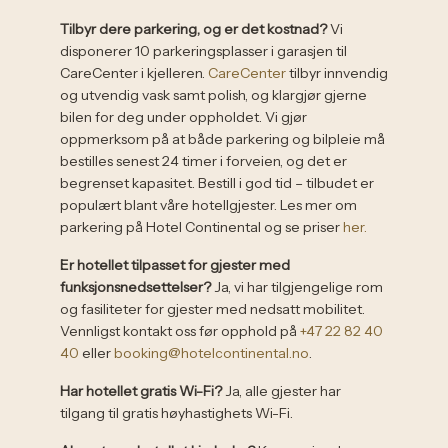
Tilbyr dere parkering, og er det kostnad?
Vi
disponerer 10 parkeringsplasser i garasjen til
CareCenter i kjelleren.
CareCenter
tilbyr innvendig
og utvendig vask samt polish, og klargjør gjerne
bilen for deg under oppholdet. Vi gjør
oppmerksom på at både parkering og bilpleie må
bestilles senest 24 timer i forveien, og det er
begrenset kapasitet. Bestill i god tid – tilbudet er
populært blant våre hotellgjester. Les mer om
parkering på Hotel Continental og se priser
her.
Er hotellet tilpasset for gjester med
funksjonsnedsettelser?
Ja, vi har tilgjengelige rom
og fasiliteter for gjester med nedsatt mobilitet.
Vennligst kontakt oss før opphold på
+47 22 82 40
40
eller
booking@hotelcontinental.no
.
Har hotellet gratis Wi-Fi?
Ja, alle gjester har
tilgang til gratis høyhastighets Wi-Fi.