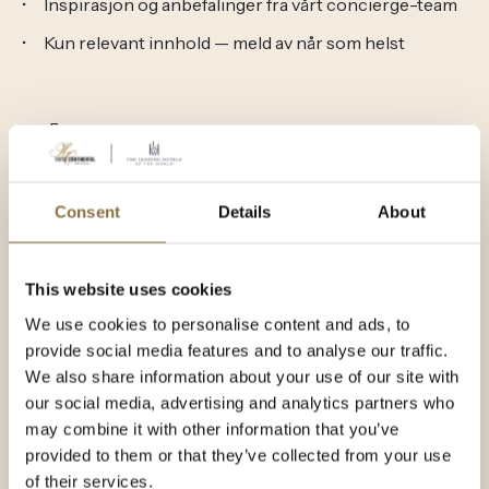
Inspirasjon og anbefalinger fra vårt concierge-team
Kun relevant innhold — meld av når som helst
Fornavn
Etternavn
Consent
Details
About
E-post *
This website uses cookies
We use cookies to personalise content and ads, to
provide social media features and to analyse our traffic.
Foretrukket språk
We also share information about your use of our site with
our social media, advertising and analytics partners who
may combine it with other information that you’ve
Jeg samtykker til å motta nyhetsbrev og
provided to them or that they’ve collected from your use
markedsføring.
of their services.