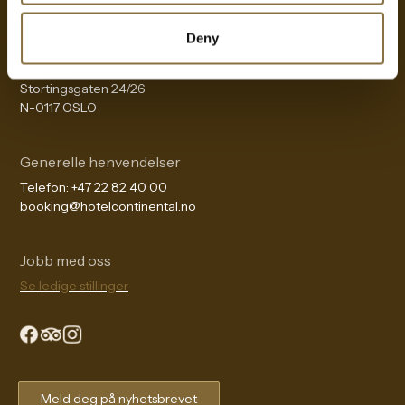
Ta kontakt med oss dersom du har spørsmål!
Deny
Adresse
Stortingsgaten 24/26
N-0117 OSLO
Generelle henvendelser
Telefon:
+47 22 82 40 00
booking@hotelcontinental.no
Jobb med oss
Se ledige stillinger
The Continental Experience
Meld deg på nyhetsbrevet