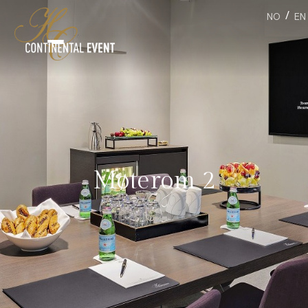
/
NO
EN
Møterom 2