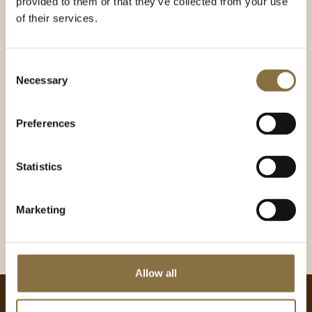
provided to them or that they’ve collected from your use
Møterom 2 - moderne og
of their services.
praktisk
Møterommet egner seg godt til mindre møter,
Consent
intervjuer og som grupperom for to til seks
Necessary
Selection
personer. Moderne AV-utstyr sikrer enkel og rask
tilkobling.
Preferences
Møterom 2 er tilknyttet konferanselobbyen der
det er anledning til å strekke på bena, nyte en
kaffekopp og puste ut mellom samtalene. Lunsj
Statistics
og middag kan serveres på møterommet eller i
Theatercaféen.
Marketing
BOOK MØTEROM
Allow all