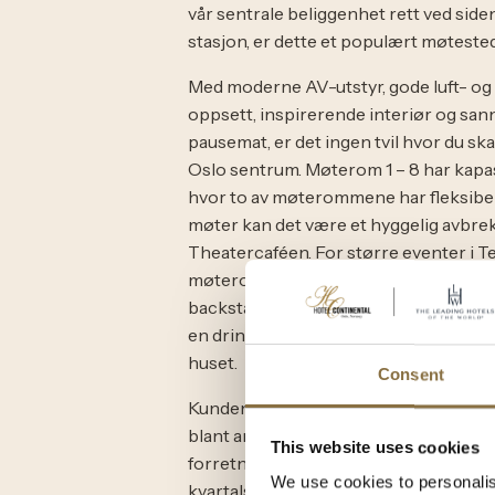
vår sentrale beliggenhet rett ved side
stasjon, er dette et populært møtested
Med moderne AV-utstyr, gode luft- og l
oppsett, inspirerende interiør og san
pausemat, er det ingen tvil hvor du ska
Oslo sentrum. Møterom 1 – 8 har kapasi
hvor to av møterommene har fleksibel
møter kan det være et hyggelig avbrekk
Theatercaféen. For større eventer i Tea
møterommene ofte brukt til grupperom
backstage, artistrom m.m. Ønsker der
en drink eller middag, har vi også fler
huset.
Consent
Kundene våre bruker møterommene i 
blant annet; kurs, seminar, frokostsemi
This website uses cookies
forretningslunsj og middag, styremøte
We use cookies to personalis
kvartalspresentasjon, intervju, mingle