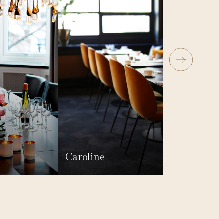
Caroline
P