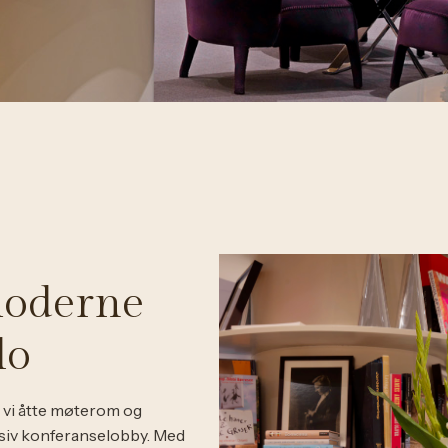
moderne
lo
 vi åtte møterom og
lusiv konferanselobby. Med