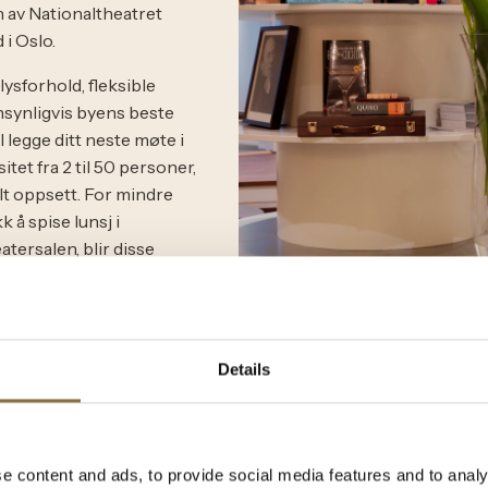
n av Nationaltheatret
 i Oslo.
ysforhold, fleksible
nsynligvis byens beste
l legge ditt neste møte i
tet fra 2 til 50 personer,
t oppsett. For mindre
 å spise lunsj i
tersalen, blir disse
, tilknyttet møtelokale,
e å avslutte møtedagen med
e restauranter og barer på
Details
konferanseavdelingen til
nar, nettverkstreff,
, ledersamling,
e content and ads, to provide social media features and to analy
 event m.m.