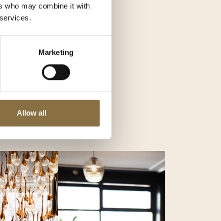
ers who may combine it with
 services.
Marketing
Allow all