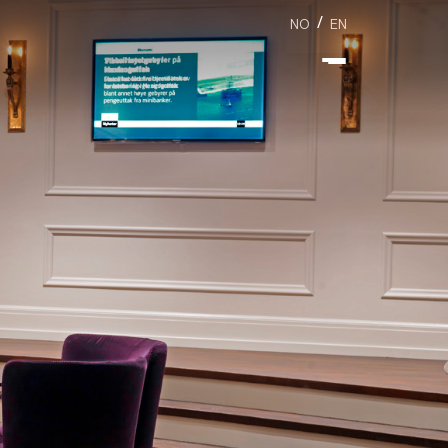
/
NO
EN