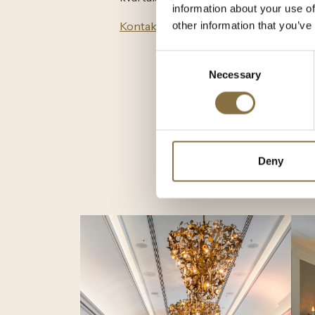
information about your use of
Kontakt oss
om du ønsker en omvisnin
other information that you’ve
Consent
Necessary
Selection
Deny