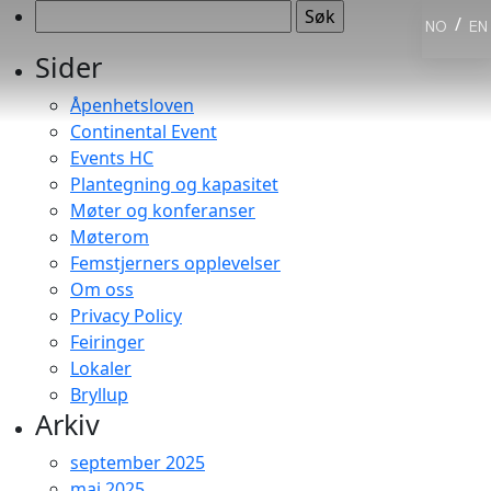
Søk
/
NO
EN
etter:
Sider
Åpenhetsloven
Continental Event
Events HC
Plantegning og kapasitet
Møter og konferanser
Møterom
Femstjerners opplevelser
Om oss
Privacy Policy
Feiringer
Lokaler
Bryllup
Arkiv
september 2025
mai 2025