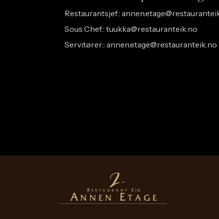
Restaurantsjef::
annen.etage@restaurantei
Sous Chef::
tuukka@restauranteik.no
Servitører::
annen.etage@restauranteik.no