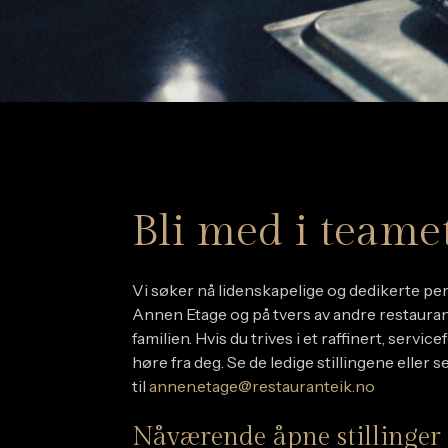
Bli med i teamet
Vi søker nå lidenskapelige og dedikerte per
Annen Etage og på tvers av andre restauran
familien. Hvis du trives i et raffinert, service
høre fra deg. Se de ledige stillingene eller
til
annen.etage@restauranteik.no
Nåværende åpne stillinger